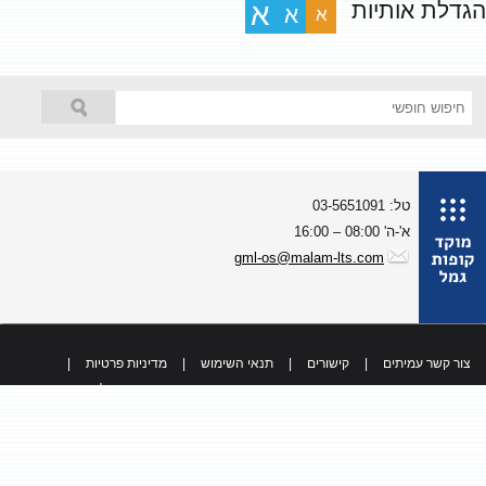
גדלת אותיות
א
א
א
טל: 03-5651091
א'-ה' 08:00 – 16:00
gml-os@malam-lts.com
צור קשר עמיתים
|
קישורים
|
תנאי השימוש
|
מדיניות פרטיות
|
כל הזכויות שמורות