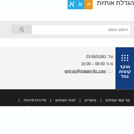
גדלת אותיות
א
א
א
טל: 03-5651091
א'-ה' 08:00 – 16:00
gml-os@malam-lts.com
צור קשר עמיתים
|
קישורים
|
תנאי השימוש
|
מדיניות פרטיות
|
כל הזכויות שמורות