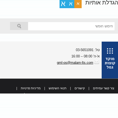
גדלת אותיות
א
א
א
טל: 03-5651091
א'-ה' 08:00 – 16:00
gml-os@malam-lts.com
צור קשר עמיתים
|
קישורים
|
תנאי השימוש
|
מדיניות פרטיות
|
כל הזכויות שמורות