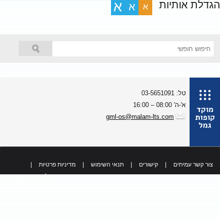
גדלת אותיות
א
א
א
טל: 03-5651091
א'-ה' 08:00 – 16:00
gml-os@malam-lts.com
צור קשר עמיתים
|
קישורים
|
תנאי השימוש
|
מדיניות פרטיות
|
כל הזכויות שמורות