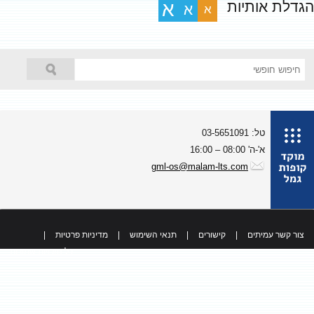
גדלת אותיות
א
א
א
טל: 03-5651091
א'-ה' 08:00 – 16:00
gml-os@malam-lts.com
צור קשר עמיתים
|
קישורים
|
תנאי השימוש
|
מדיניות פרטיות
|
כל הזכויות שמורות