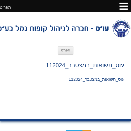
תפריט
לדלג
תפריט
לתוכן
עוס_תשואות_במצטבר_112024
עוס_תשואות_במצטבר_112024