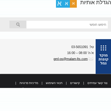
גדלת אותיות
א
א
א
טל: 03-5651091
א'-ה' 08:00 – 16:00
gml-os@malam-lts.com
צור קשר עמיתים
|
קישורים
|
תנאי השימוש
|
מדיניות פרטיות
|
כל הזכויות שמורות