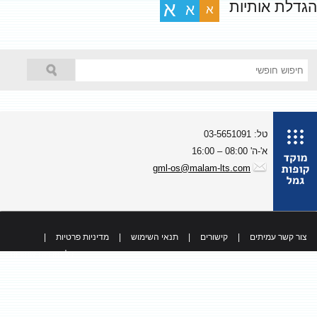
גדלת אותיות
א
א
א
טל: 03-5651091
א'-ה' 08:00 – 16:00
gml-os@malam-lts.com
צור קשר עמיתים
|
קישורים
|
תנאי השימוש
|
מדיניות פרטיות
|
כל הזכויות שמורות