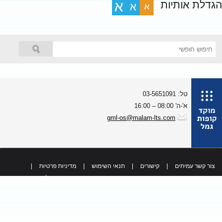
גדלת אותיות
א
א
א
טל: 03-5651091
א'-ה' 08:00 – 16:00
gml-os@malam-lts.com
צור קשר עמיתים
|
קישורים
|
תנאי השימוש
|
מדיניות פרטיות
|
כל הזכויות שמורות