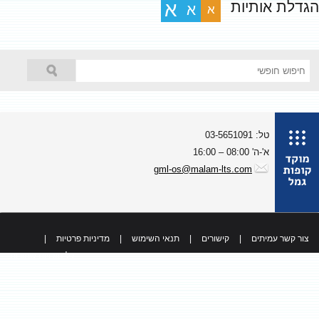
גדלת אותיות
א
א
א
טל: 03-5651091
א'-ה' 08:00 – 16:00
gml-os@malam-lts.com
צור קשר עמיתים
|
קישורים
|
תנאי השימוש
|
מדיניות פרטיות
|
כל הזכויות שמורות