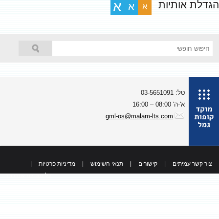
גדלת אותיות
א
א
א
טל: 03-5651091
א'-ה' 08:00 – 16:00
gml-os@malam-lts.com
צור קשר עמיתים
|
קישורים
|
תנאי השימוש
|
מדיניות פרטיות
|
כל הזכויות שמורות