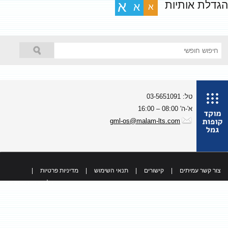
גדלת אותיות
א
א
א
טל: 03-5651091
א'-ה' 08:00 – 16:00
gml-os@malam-lts.com
צור קשר עמיתים
|
קישורים
|
תנאי השימוש
|
מדיניות פרטיות
|
כל הזכויות שמורות