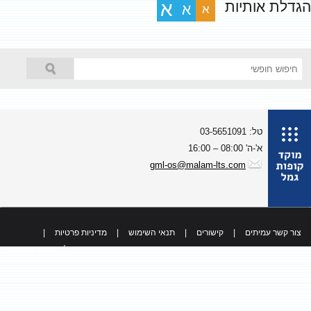
גדלת אותיות
א
א
א
טל: 03-5651091
א'-ה' 08:00 – 16:00
gml-os@malam-lts.com
צור קשר עמיתים
|
קישורים
|
תנאי השימוש
|
מדיניות פרטיות
|
כל הזכויות שמורות