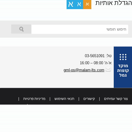
גדלת אותיות
א
א
א
טל: 03-5651091
א'-ה' 08:00 – 16:00
gml-os@malam-lts.com
צור קשר עמיתים
|
קישורים
|
תנאי השימוש
|
מדיניות פרטיות
|
כל הזכויות שמורות