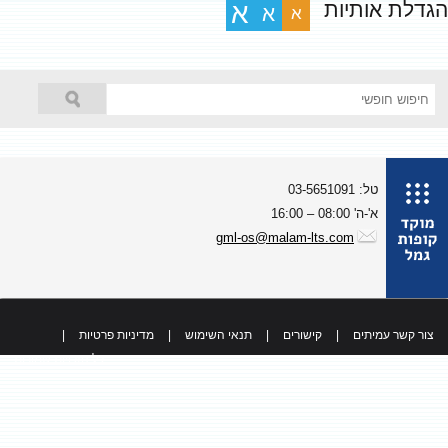
גדלת אותיות
א
א
א
טל: 03-5651091
א'-ה' 08:00 – 16:00
gml-os@malam-lts.com
צור קשר עמיתים
|
קישורים
|
תנאי השימוש
|
מדיניות פרטיות
|
כל הזכויות שמורות