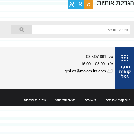
גדלת אותיות
א
א
א
טל: 03-5651091
א'-ה' 08:00 – 16:00
gml-os@malam-lts.com
צור קשר עמיתים
|
קישורים
|
תנאי השימוש
|
מדיניות פרטיות
|
כל הזכויות שמורות