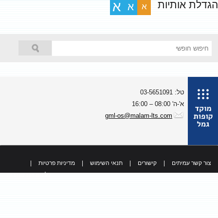
גדלת אותיות
א
א
א
טל: 03-5651091
א'-ה' 08:00 – 16:00
gml-os@malam-lts.com
צור קשר עמיתים
|
קישורים
|
תנאי השימוש
|
מדיניות פרטיות
|
כל הזכויות שמורות