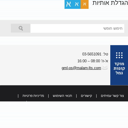
גדלת אותיות
א
א
א
טל: 03-5651091
א'-ה' 08:00 – 16:00
gml-os@malam-lts.com
צור קשר עמיתים
|
קישורים
|
תנאי השימוש
|
מדיניות פרטיות
|
כל הזכויות שמורות