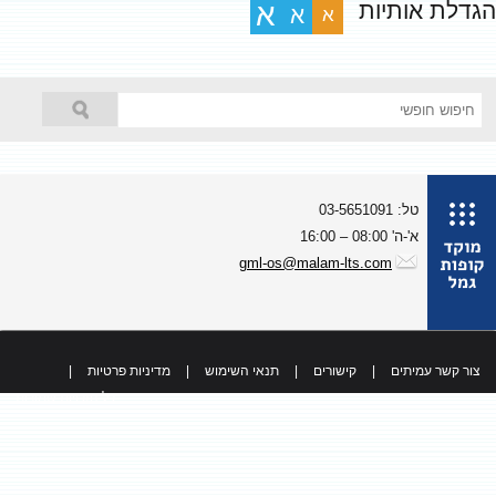
גדלת אותיות
א
א
א
טל: 03-5651091
א'-ה' 08:00 – 16:00
gml-os@malam-lts.com
צור קשר עמיתים
|
קישורים
|
תנאי השימוש
|
מדיניות פרטיות
|
כל הזכויות שמורות