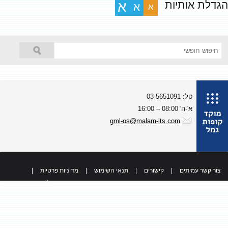
גדלת אותיות
א
א
א
טל: 03-5651091
א'-ה' 08:00 – 16:00
gml-os@malam-lts.com
צור קשר עמיתים
|
קישורים
|
תנאי השימוש
|
מדיניות פרטיות
|
כל הזכויות שמורות