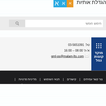
גדלת אותיות
א
א
א
טל: 03-5651091
א'-ה' 08:00 – 16:00
gml-os@malam-lts.com
צור קשר עמיתים
|
קישורים
|
תנאי השימוש
|
מדיניות פרטיות
|
כל הזכויות שמורות