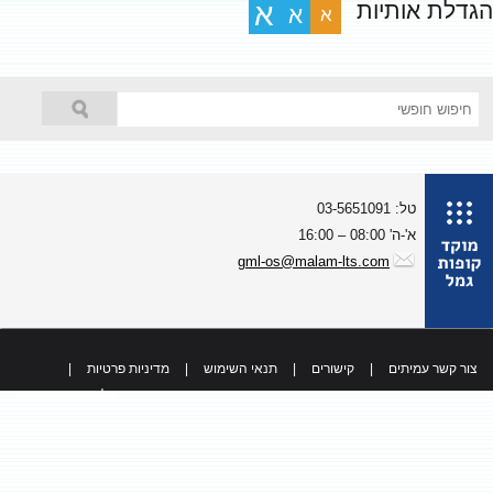
גדלת אותיות
א
א
א
טל: 03-5651091
א'-ה' 08:00 – 16:00
gml-os@malam-lts.com
צור קשר עמיתים
|
קישורים
|
תנאי השימוש
|
מדיניות פרטיות
|
כל הזכויות שמורות