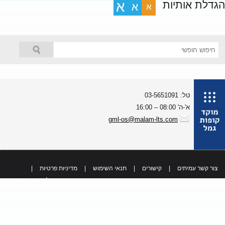
גדלת אותיות
א
א
א
טל: 03-5651091
א'-ה' 08:00 – 16:00
gml-os@malam-lts.com
צור קשר עמיתים
|
קישורים
|
תנאי השימוש
|
מדיניות פרטיות
|
כל הזכויות שמורות