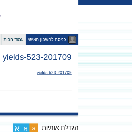
כניסה לחשבון האישי
עמוד הבית
201709-yields-523
201709-yields-523
הגדלת אותיות
א
א
א