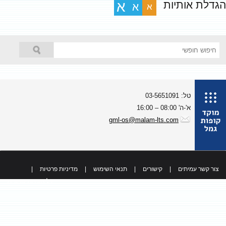
גדלת אותיות
א
א
א
טל: 03-5651091
א'-ה' 08:00 – 16:00
gml-os@malam-lts.com
צור קשר עמיתים
|
קישורים
|
תנאי השימוש
|
מדיניות פרטיות
|
כל הזכויות שמורות