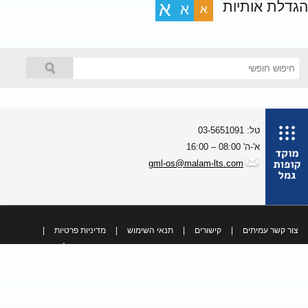
גדלת אותיות
א
א
א
טל: 03-5651091
א'-ה' 08:00 – 16:00
gml-os@malam-lts.com
צור קשר עמיתים
|
קישורים
|
תנאי השימוש
|
מדיניות פרטיות
|
כל הזכויות שמורות