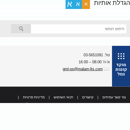
גדלת אותיות
א
א
א
טל: 03-5651091
א'-ה' 08:00 – 16:00
gml-os@malam-lts.com
צור קשר עמיתים
|
קישורים
|
תנאי השימוש
|
מדיניות פרטיות
|
כל הזכויות שמורות