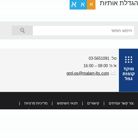
גדלת אותיות
א
א
א
טל: 03-5651091
א'-ה' 08:00 – 16:00
gml-os@malam-lts.com
צור קשר עמיתים
|
קישורים
|
תנאי השימוש
|
מדיניות פרטיות
|
כל הזכויות שמורות