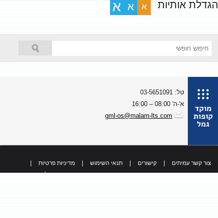
גדלת אותיות
א
א
א
טל: 03-5651091
א'-ה' 08:00 – 16:00
gml-os@malam-lts.com
צור קשר עמיתים
|
קישורים
|
תנאי השימוש
|
מדיניות פרטיות
|
כל הזכויות שמורות