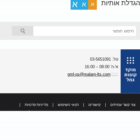
גדלת אותיות
א
א
א
טל: 03-5651091
א'-ה' 08:00 – 16:00
gml-os@malam-lts.com
צור קשר עמיתים
|
קישורים
|
תנאי השימוש
|
מדיניות פרטיות
|
כל הזכויות שמורות