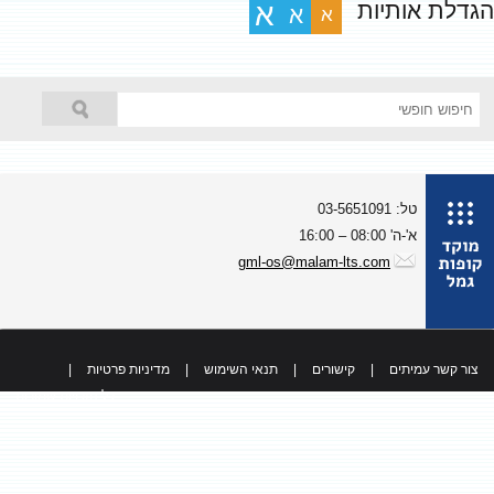
גדלת אותיות
א
א
א
טל: 03-5651091
א'-ה' 08:00 – 16:00
gml-os@malam-lts.com
צור קשר עמיתים
|
קישורים
|
תנאי השימוש
|
מדיניות פרטיות
|
כל הזכויות שמורות