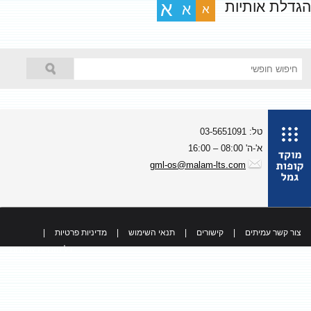
גדלת אותיות
א
א
א
טל: 03-5651091
א'-ה' 08:00 – 16:00
gml-os@malam-lts.com
צור קשר עמיתים
|
קישורים
|
תנאי השימוש
|
מדיניות פרטיות
|
כל הזכויות שמורות