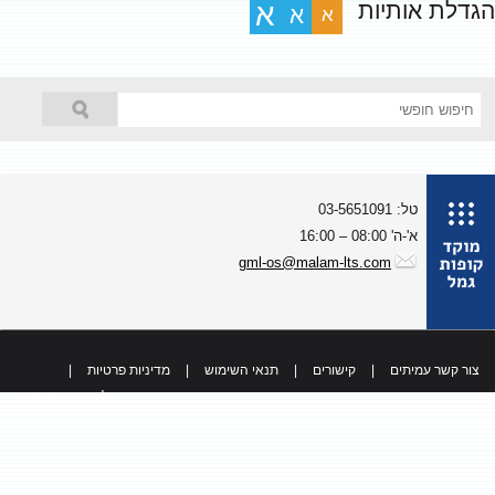
גדלת אותיות
א
א
א
טל: 03-5651091
א'-ה' 08:00 – 16:00
gml-os@malam-lts.com
צור קשר עמיתים
|
קישורים
|
תנאי השימוש
|
מדיניות פרטיות
|
כל הזכויות שמורות