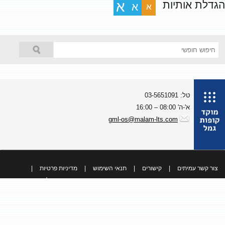
גדלת אותיות
א
א
א
טל: 03-5651091
א'-ה' 08:00 – 16:00
gml-os@malam-lts.com
צור קשר עמיתים
|
קישורים
|
תנאי השימוש
|
מדיניות פרטיות
|
כל הזכויות שמורות