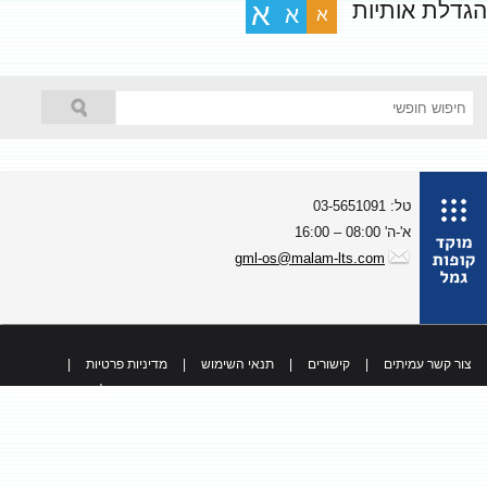
גדלת אותיות
א
א
א
טל: 03-5651091
א'-ה' 08:00 – 16:00
gml-os@malam-lts.com
צור קשר עמיתים
|
קישורים
|
תנאי השימוש
|
מדיניות פרטיות
|
כל הזכויות שמורות