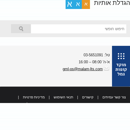
גדלת אותיות
א
א
א
טל: 03-5651091
א'-ה' 08:00 – 16:00
gml-os@malam-lts.com
צור קשר עמיתים
|
קישורים
|
תנאי השימוש
|
מדיניות פרטיות
|
כל הזכויות שמורות