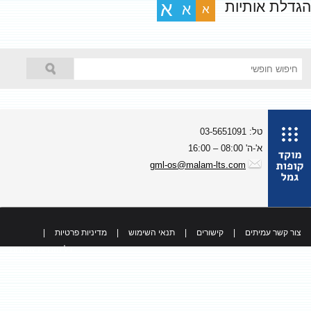
גדלת אותיות
א
א
א
טל: 03-5651091
א'-ה' 08:00 – 16:00
gml-os@malam-lts.com
צור קשר עמיתים
|
קישורים
|
תנאי השימוש
|
מדיניות פרטיות
|
כל הזכויות שמורות