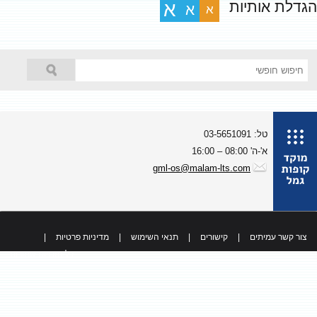
גדלת אותיות
א
א
א
טל: 03-5651091
א'-ה' 08:00 – 16:00
gml-os@malam-lts.com
צור קשר עמיתים
|
קישורים
|
תנאי השימוש
|
מדיניות פרטיות
|
כל הזכויות שמורות