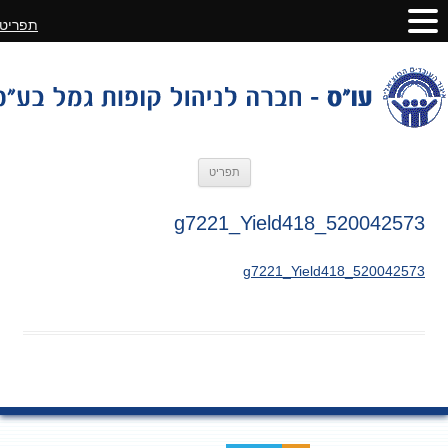
תפריט
לדלג
תפריט
לתוכן
520042573_g7221_Yield418
520042573_g7221_Yield418