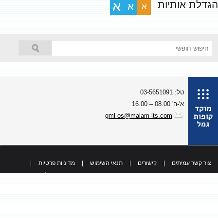
גדלת אותיות
א
א
א
טל: 03-5651091
א'-ה' 08:00 – 16:00
gml-os@malam-lts.com
צור קשר עמיתים
|
קישורים
|
תנאי השימוש
|
מדיניות פרטיות
|
כל הזכויות שמורות