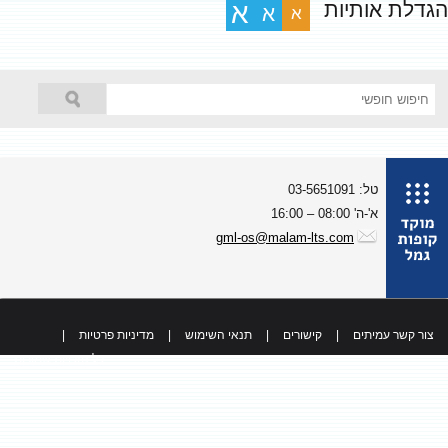
גדלת אותיות
א
א
א
טל: 03-5651091
א'-ה' 08:00 – 16:00
gml-os@malam-lts.com
צור קשר עמיתים
|
קישורים
|
תנאי השימוש
|
מדיניות פרטיות
|
כל הזכויות שמורות