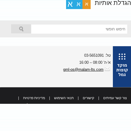
גדלת אותיות
א
א
א
טל: 03-5651091
א'-ה' 08:00 – 16:00
gml-os@malam-lts.com
צור קשר עמיתים
|
קישורים
|
תנאי השימוש
|
מדיניות פרטיות
|
כל הזכויות שמורות