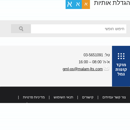
גדלת אותיות
א
א
א
טל: 03-5651091
א'-ה' 08:00 – 16:00
gml-os@malam-lts.com
צור קשר עמיתים
|
קישורים
|
תנאי השימוש
|
מדיניות פרטיות
|
כל הזכויות שמורות