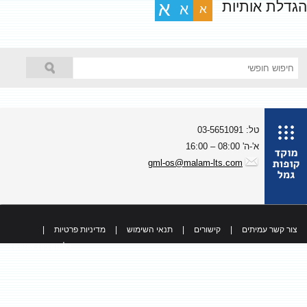
גדלת אותיות
א
א
א
טל: 03-5651091
א'-ה' 08:00 – 16:00
gml-os@malam-lts.com
צור קשר עמיתים
|
קישורים
|
תנאי השימוש
|
מדיניות פרטיות
|
כל הזכויות שמורות