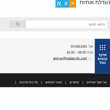
גדלת אותיות
א
א
א
טל: 03-5651091
א'-ה' 08:00 – 16:00
gml-os@malam-lts.com
צור קשר עמיתים
|
קישורים
|
תנאי השימוש
|
מדיניות פרטיות
|
כל הזכויות שמורות