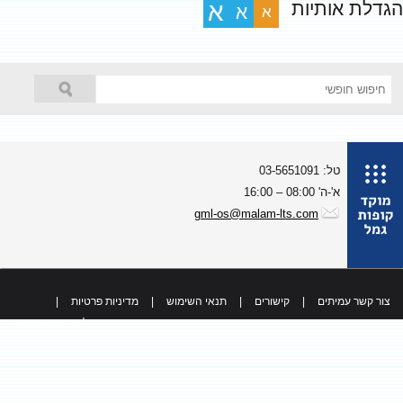
גדלת אותיות
א
א
א
טל: 03-5651091
א'-ה' 08:00 – 16:00
gml-os@malam-lts.com
צור קשר עמיתים
|
קישורים
|
תנאי השימוש
|
מדיניות פרטיות
|
כל הזכויות שמורות