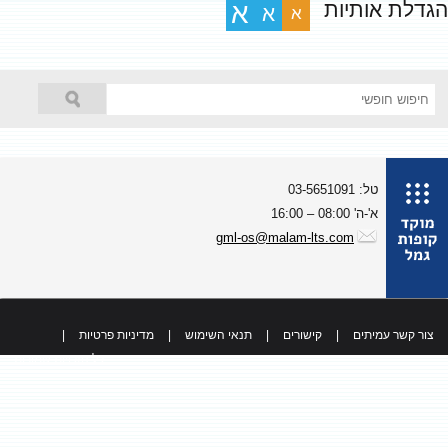
גדלת אותיות
א
א
א
טל: 03-5651091
א'-ה' 08:00 – 16:00
gml-os@malam-lts.com
צור קשר עמיתים
|
קישורים
|
תנאי השימוש
|
מדיניות פרטיות
|
כל הזכויות שמורות