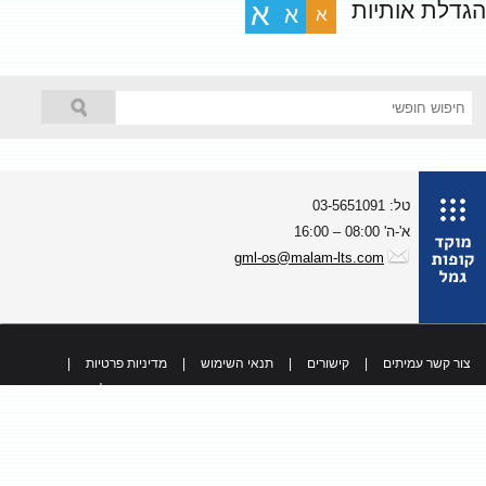
גדלת אותיות
א
א
א
טל: 03-5651091
א'-ה' 08:00 – 16:00
gml-os@malam-lts.com
צור קשר עמיתים
|
קישורים
|
תנאי השימוש
|
מדיניות פרטיות
|
כל הזכויות שמורות