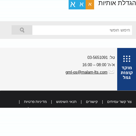
גדלת אותיות
א
א
א
טל: 03-5651091
א'-ה' 08:00 – 16:00
gml-os@malam-lts.com
צור קשר עמיתים
|
קישורים
|
תנאי השימוש
|
מדיניות פרטיות
|
כל הזכויות שמורות