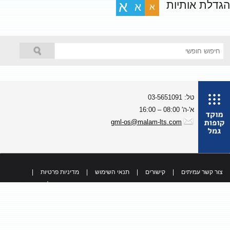
גדלת אותיות
א
א
א
טל: 03-5651091
א'-ה' 08:00 – 16:00
gml-os@malam-lts.com
צור קשר עמיתים
|
קישורים
|
תנאי השימוש
|
מדיניות פרטיות
|
כל הזכויות שמורות