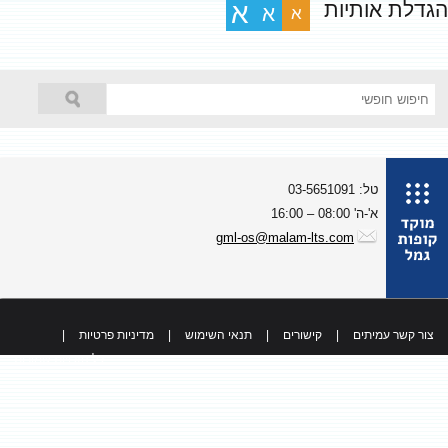
גדלת אותיות
א
א
א
טל: 03-5651091
א'-ה' 08:00 – 16:00
gml-os@malam-lts.com
צור קשר עמיתים
|
קישורים
|
תנאי השימוש
|
מדיניות פרטיות
|
כל הזכויות שמורות