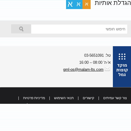
גדלת אותיות
א
א
א
טל: 03-5651091
א'-ה' 08:00 – 16:00
gml-os@malam-lts.com
צור קשר עמיתים
|
קישורים
|
תנאי השימוש
|
מדיניות פרטיות
|
כל הזכויות שמורות